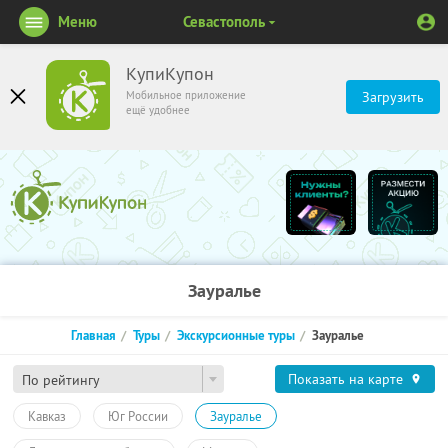
Меню
Севастополь
КупиКупон
Мобильное приложение
Загрузить
ещё удобнее
Зауралье
Главная
Туры
Экскурсионные туры
Зауралье
Показать на карте
По рейтингу
Кавказ
Юг России
Зауралье