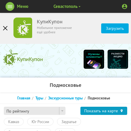
Меню
Севастополь
КупиКупон
Мобильное приложение
Загрузить
ещё удобнее
Подмосковье
Главная
Туры
Экскурсионные туры
Подмосковье
Показать на карте
По рейтингу
Кавказ
Юг России
Зауралье