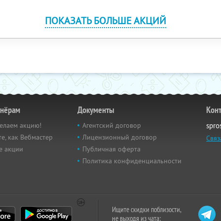
ПОКАЗАТЬ БОЛЬШЕ АКЦИЙ
тнёрам
Документы
Кон
елаем акцию!
Агентский договор
spro
е, как Вебмастер
Лицензионный договор
Связ
е акции
Публичная оферта
Политика конфиденциальности
Ищите скидки поблизости,
не выходя из чата: