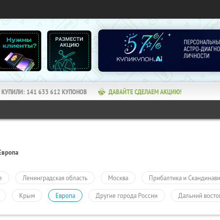
КУПИЛИ:
141 633 612
КУПОНОВ
ДАВАЙТЕ СДЕЛАЕМ АКЦИЮ!
Европа
е
Ленинградская область
Москва
Прибалтика и Скандинав
Крым
Европа
Другие города России
Дальний восто