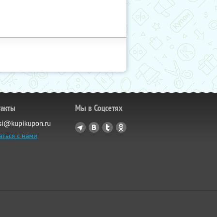
такты
Мы в Соцсетях
si@kupikupon.ru
аться с нами