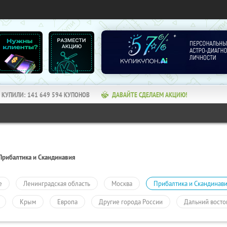
КУПИЛИ:
141 649 594
КУПОНОВ
ДАВАЙТЕ СДЕЛАЕМ АКЦИЮ!
Прибалтика и Скандинавия
е
Ленинградская область
Москва
Прибалтика и Скандинав
Крым
Европа
Другие города России
Дальний восто