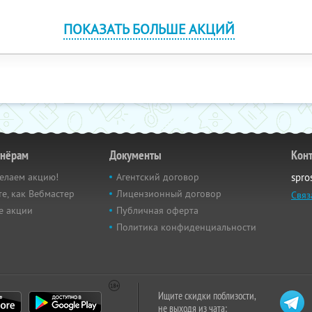
ПОКАЗАТЬ БОЛЬШЕ АКЦИЙ
тнёрам
Документы
Кон
елаем акцию!
Агентский договор
spro
е, как Вебмастер
Лицензионный договор
Связ
е акции
Публичная оферта
Политика конфиденциальности
Ищите скидки поблизости,
не выходя из чата: