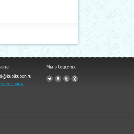
такты
Мы в Соцсетях
si@kupikupon.ru
аться с нами