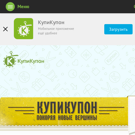
Меню
КупиКупон
Мобильное приложение
Загрузить
ещё удобнее