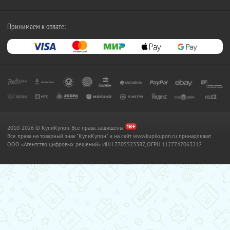
Принимаем к оплате:
2010-2026 © КупиКупон. Все права защищены.
Все права на товарный знак "КупиКупон" и на сайт www.kupikupon.ru принадлежат
OOO «Агентство цифровых решений» ИНН 7705523387, ОГРН 1127747063212