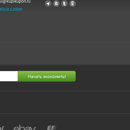
si@kupikupon.ru
аться с нами