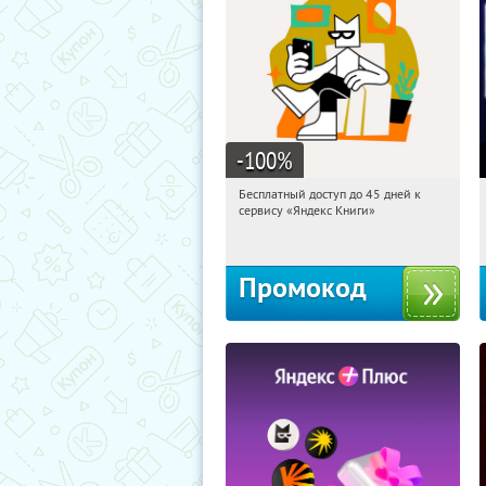
-100
%
Бесплатный доступ до 45 дней к
14:01:30
Получи первым!
сервису «Яндекс Книги»
Россия
Промокод