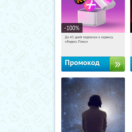
-100
%
До 45 дней подписки к сервису
14:01:30
Получили:
19
«Яндекс Плюс»
Россия
Промокод