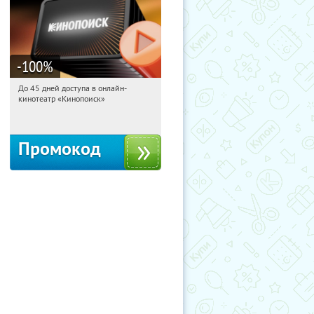
-100
%
До 45 дней доступа в онлайн-
14:01:30
Получили:
113
кинотеатр «Кинопоиск»
Россия
Промокод