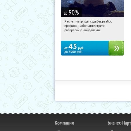
90
%
до
Расчет матрицы судьбы, разбор
14:01:30
Купили:
29
профиля, набор антистресс-
Россия
раскрасок с мандалами
45
от
руб.
до
3900
руб.
Компания
Бизнес-Пар