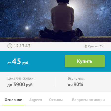
29
:
:
Купили:
45
от
руб.
Цена без скидки:
Экономия:
3900
90%
до
до
руб.
Основное
Адреса
Отзывы
Вопросы по акции