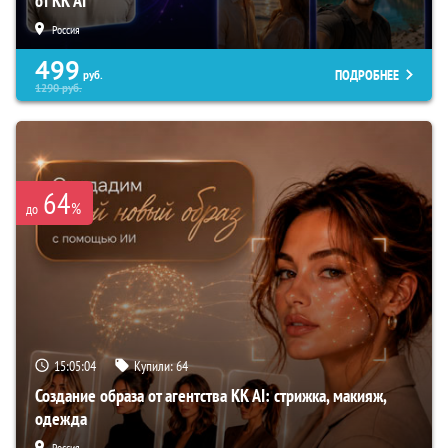
от KK AI
Россия
499
ПОДРОБНЕЕ
руб.
1290
руб.
64
%
до
15:05:03
Купили:
64
Создание образа от агентства KK AI: стрижка, макияж,
одежда
Россия