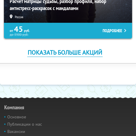
Расчет матрицы судьбы, разбор профиля, набор
антистресс-раскрасок с мандалами
Россия
45
ПОДРОБНЕЕ
от
руб.
до
3900
руб.
ПОКАЗАТЬ БОЛЬШЕ АКЦИЙ
Компания
Основное
Публикации о нас
Вакансии