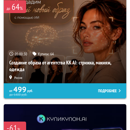
64
%
до
05:00:28
Купили:
64
Создание образа от агентства KK AI: стрижка, макияж,
одежда
Россия
499
ПОДРОБНЕЕ
от
руб.
до
6400
руб.
-61
%