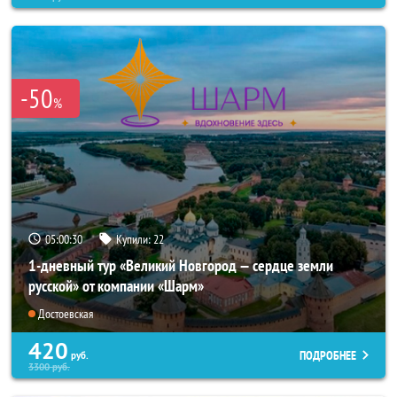
-50
%
05:00:28
Купили:
22
1-дневный тур «Великий Новгород — сердце земли
русской» от компании «Шарм»
Достоевская
420
ПОДРОБНЕЕ
руб.
3300
руб.