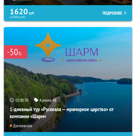
1620
ПОДРОБНЕЕ
руб.
12900
руб.
-50
%
05:00:28
Купили:
48
1-дневный тур «Рускеала — мраморное царство» от
компании «Шарм»
Достоевская