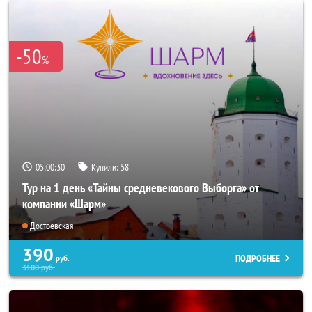
-50
%
05:00:28
Купили:
58
Тур на 1 день «Тайны средневекового Выборга» от
компании «Шарм»
Достоевская
390
ПОДРОБНЕЕ
руб.
3100
руб.