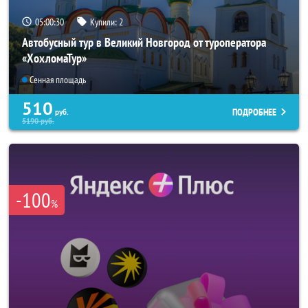
05:00:28
Купили:
2
Автобусный тур в Великий Новгород от туроператора
«ХохломаТур»
Сенная площадь
510
ПОДРОБНЕЕ
руб.
5190
руб.
-100
%