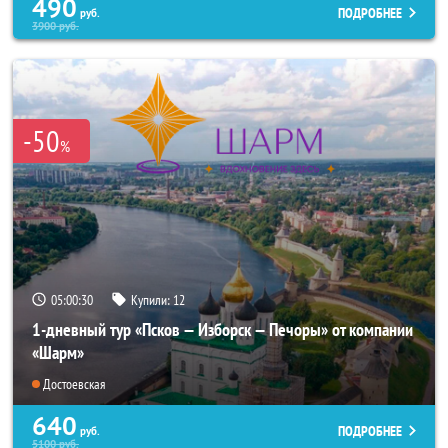
490
ПОДРОБНЕЕ
руб.
3900
руб.
-50
%
05:00:28
Купили:
12
1-дневный тур «Псков — Изборск — Печоры» от компании
«Шарм»
Достоевская
640
ПОДРОБНЕЕ
руб.
5100
руб.