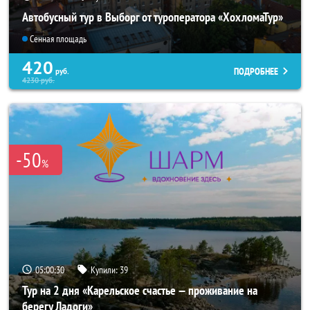
Автобусный тур в Выборг от туроператора «ХохломаТур»
Сенная площадь
420
ПОДРОБНЕЕ
руб.
4230
руб.
-50
%
05:00:28
Купили:
39
Тур на 2 дня «Карельское счастье — проживание на
берегу Ладоги»