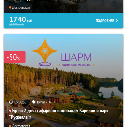
Достоевская
1740
ПОДРОБНЕЕ
руб.
13900
руб.
-50
%
05:00:28
Купили:
6
«Тур на 2 дня: сафари по водопадам Карелии и парк
“Рускеала"»
Достоевская