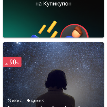
90
%
до
05:00:28
Купили:
29