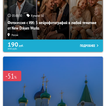
05:00:28
Купили:
10
Фотосессия с ИИ: 5 нейрофотографий в любой тематике
от New Dream Works
Россия
190
ПОДРОБНЕЕ
руб.
490
руб.
-51
%