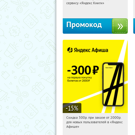
сервису «Яндекс Книги»
Россия
Промокод
-15
%
Скидка 300р. при заказе от 2000р.
15:12:13
Получили:
65
для новых пользователей в «Яндекс
Россия
Афише»