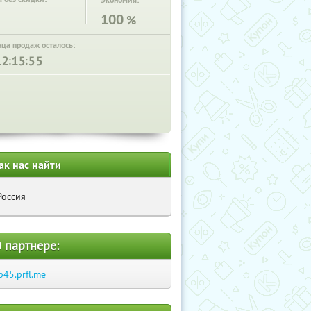
Экономия:
100
%
нца продаж осталось:
:
:
ак нас найти
Россия
 партнере:
p45.prfl.me