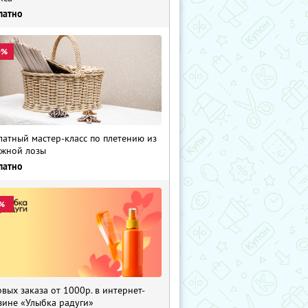
латно
0%
латный мастер-класс по плетению из
жной лозы
латно
%
рвых заказа от 1000р. в интернет-
зине «Улыбка радуги»