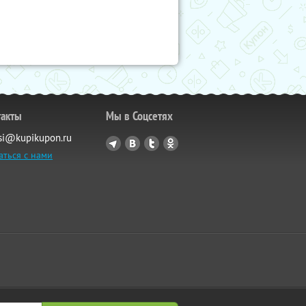
такты
Мы в Соцсетях
si@kupikupon.ru
аться с нами