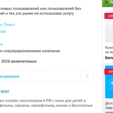
Р
 новых пользователей или пользователей без
й и тех, кто ранее не использовал услугу
-10
кс Плюс»
ода
ке
Кухо
ими спецпредложениями компании
на м
Бесп
а 2026 включительно
-40
ся купоном
НИИ
х онлайн-кинотеатров в РФ с кино для детей и
Дост
фильмы, сериалы, мультфильмы, аниме и бесплатные
Лавк
серв