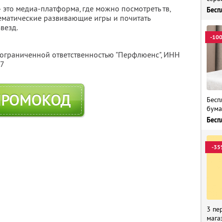
 это медиа-платформа, где можно посмотреть тв,
Бесп
 тематические развивающие игры и почитать
везд.
-10
 ограниченной ответственностью "Перфлюенс",
ИНН
57
ПРОМОКОД
Бесп
бума
Бесп
-35
3 пе
мага