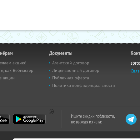
тнёрам
Документы
Кон
елаем акцию!
Агентский договор
spro
е, как Вебмастер
Лицензионный договор
Связ
е акции
Публичная оферта
Политика конфиденциальности
Ищите скидки поблизости,
не выходя из чата: