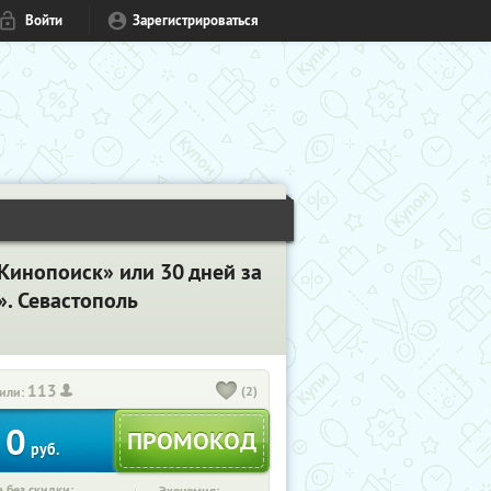
Войти
Зарегистрироваться
Кинопоиск» или 30 дней за
». Севастополь
113
(2)
или:
0
руб.
 без скидки: