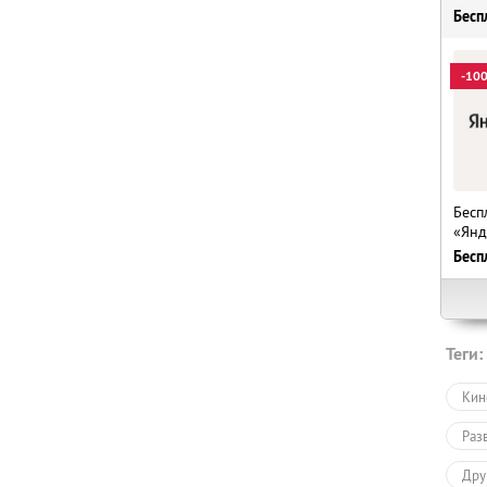
Бесп
-10
Бесп
«Янд
Бесп
Теги:
Кин
Раз
Дру