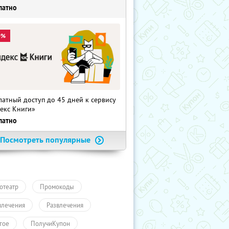
латно
0%
латный доступ до 45 дней к сервису
екс Книги»
латно
Посмотреть популярные
отеатр
Промокоды
влечения
Развлечения
гое
ПолучиКупон