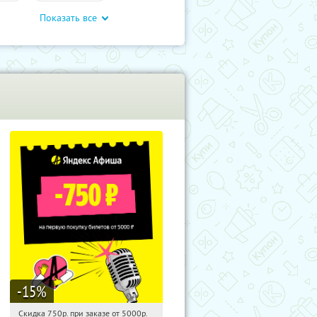
Показать все
влечения
-15
%
Скидка 750р. при заказе от 5000р.
15:12:13
Получили:
114