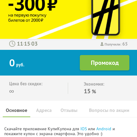
65
:
:
Получили:
0
руб.
Цена без скидки:
Экономия:
∞
15
%
Основное
Адреса
Отзывы
Вопросы по акции
Скачайте приложение КупиКупона для
IOS
или
Android
и
покажите купон с экрана смартфона. Это удобно :)