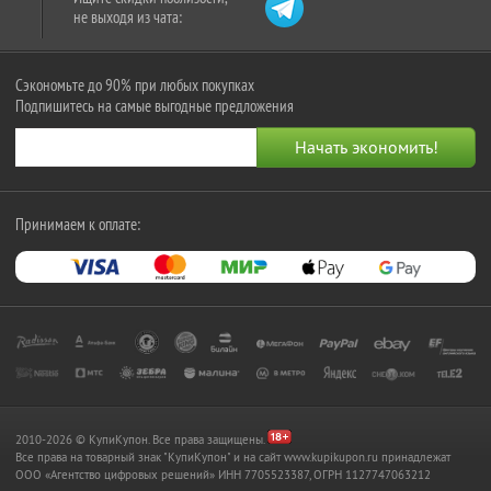
не выходя из чата:
Сэкономьте до 90% при любых покупках
Подпишитесь на самые выгодные предложения
Принимаем к оплате:
2010-2026 © КупиКупон. Все права защищены.
Все права на товарный знак "КупиКупон" и на сайт www.kupikupon.ru принадлежат
OOO «Агентство цифровых решений» ИНН 7705523387, ОГРН 1127747063212