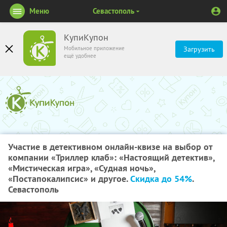
Меню
Севастополь
КупиКупон
Мобильное приложение
Загрузить
ещё удобнее
Участие в детективном онлайн-квизе на выбор от
компании «Триллер клаб»: «Настоящий детектив»,
«Мистическая игра», «Судная ночь»,
«Постапокалипсис» и другое.
Скидка до 54%
.
Севастополь