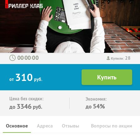
28
:
:
Купили:
310
от
руб.
Цена без скидки:
Экономия:
3346
54%
до
до
руб.
Основное
Адреса
Отзывы
Вопросы по акции