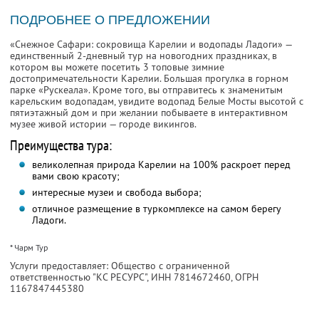
ПОДРОБНЕЕ О ПРЕДЛОЖЕНИИ
«Снежное Сафари: сокровища Карелии и водопады Ладоги» —
единственный 2-дневный тур на новогодних праздниках, в
котором вы можете посетить 3 топовые зимние
достопримечательности Карелии. Большая прогулка в горном
парке «Рускеала». Кроме того, вы отправитесь к знаменитым
карельским водопадам, увидите водопад Белые Мосты высотой с
пятиэтажный дом и при желании побываете в интерактивном
музее живой истории — городе викингов.
Преимущества тура:
великолепная природа Карелии на 100% раскроет перед
вами свою красоту;
интересные музеи и свобода выбора;
отличное размещение в туркомплексе на самом берегу
Ладоги.
* Чарм Тур
Услуги предоставляет: Общество с ограниченной
ответственностью "КС РЕСУРС",
ИНН 7814672460
, ОГРН
1167847445380