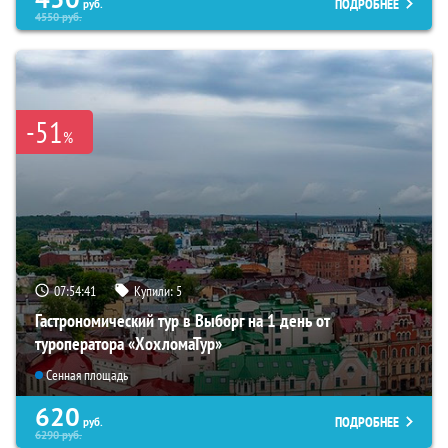
ПОДРОБНЕЕ
руб.
4550
руб.
-51
%
07:54:40
Купили:
5
Гастрономический тур в Выборг на 1 день от
туроператора «ХохломаТур»
Сенная площадь
620
ПОДРОБНЕЕ
руб.
6290
руб.