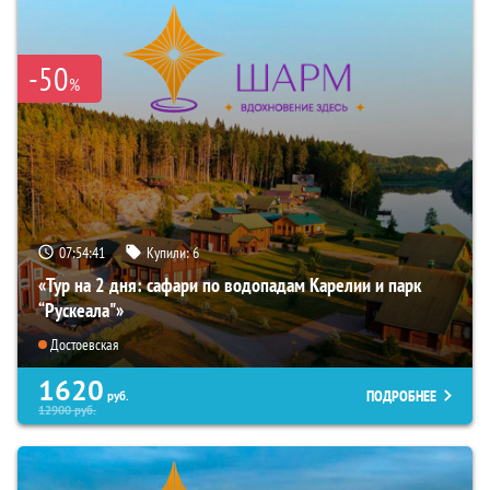
-50
%
07:54:40
Купили:
6
«Тур на 2 дня: сафари по водопадам Карелии и парк
“Рускеала"»
Достоевская
1620
ПОДРОБНЕЕ
руб.
12900
руб.