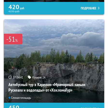
420
ПОДРОБНЕЕ
руб.
4230
руб.
-51
%
07:54:40
Купили:
24
Автобусный тур в Карелию «Мраморный каньон
Рускеала и водопады» от «ХохломаТур»
Сенная площадь
450