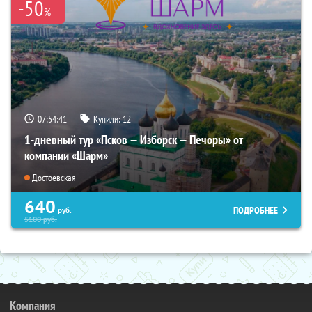
-50
%
07:54:40
Купили:
12
1-дневный тур «Псков — Изборск — Печоры» от
компании «Шарм»
Достоевская
640
ПОДРОБНЕЕ
руб.
5100
руб.
Компания