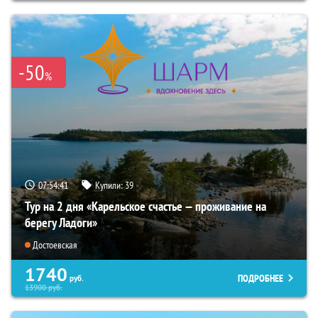
-50
%
07:54:40
Купили:
39
Тур на 2 дня «Карельское счастье — проживание на
берегу Ладоги»
Достоевская
1740
ПОДРОБНЕЕ
руб.
13900
руб.