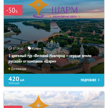
-50
%
07:54:40
Купили:
22
1-дневный тур «Великий Новгород — сердце земли
русской» от компании «Шарм»
Достоевская
420
ПОДРОБНЕЕ
руб.
3300
руб.