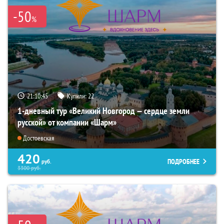
-50
%
21:10:44
Купили:
22
1-дневный тур «Великий Новгород — сердце земли
русской» от компании «Шарм»
Достоевская
420
ПОДРОБНЕЕ
руб.
3300
руб.