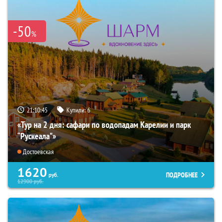
-50
%
21:10:44
Купили:
6
«Тур на 2 дня: сафари по водопадам Карелии и парк
“Рускеала"»
Достоевская
1620
ПОДРОБНЕЕ
руб.
12900
руб.