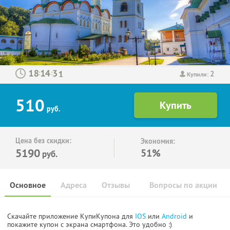
2
:
:
Купили:
510
руб.
Цена без скидки:
Экономия:
5190
51%
руб.
Основное
Адреса
Отзывы
Вопросы по акции
Скачайте приложение КупиКупона для
IOS
или
Android
и
покажите купон с экрана смартфона. Это удобно :)