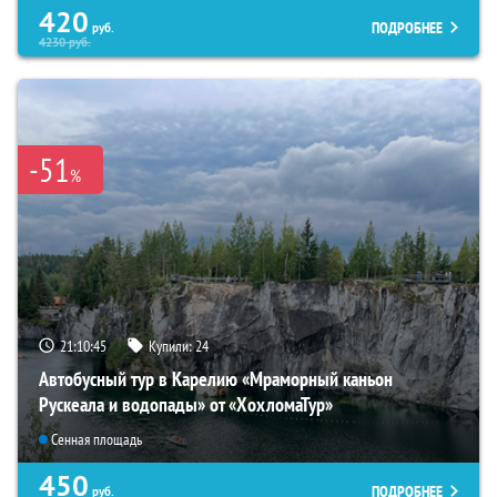
420
ПОДРОБНЕЕ
руб.
4230
руб.
-51
%
21:10:44
Купили:
24
Автобусный тур в Карелию «Мраморный каньон
Рускеала и водопады» от «ХохломаТур»
Сенная площадь
450
ПОДРОБНЕЕ
руб.