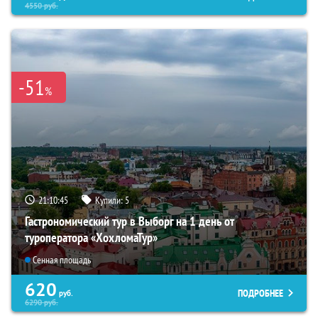
4550
руб.
-51
%
21:10:44
Купили:
5
Гастрономический тур в Выборг на 1 день от
туроператора «ХохломаТур»
Сенная площадь
620
ПОДРОБНЕЕ
руб.
6290
руб.