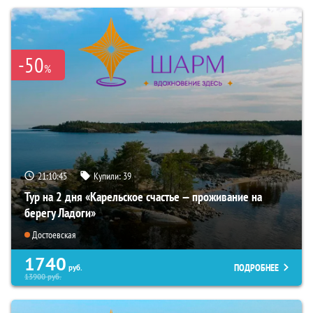
-50
%
21:10:44
Купили:
39
Тур на 2 дня «Карельское счастье — проживание на
берегу Ладоги»
Достоевская
1740
ПОДРОБНЕЕ
руб.
13900
руб.