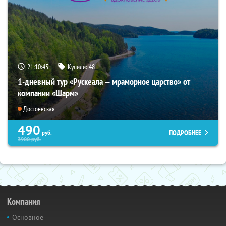
21:10:44
Купили:
48
1-дневный тур «Рускеала — мраморное царство» от
компании «Шарм»
Достоевская
490
ПОДРОБНЕЕ
руб.
3900
руб.
Компания
Основное