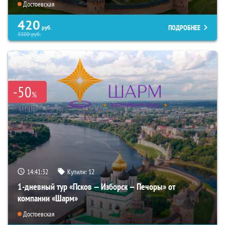
Достоевская
420
ПОДРОБНЕЕ
руб.
3300
руб.
-50
%
14:41:31
Купили:
12
1-дневный тур «Псков — Изборск — Печоры» от
компании «Шарм»
Достоевская