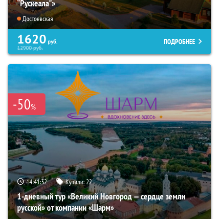
“Рускеала"»
Достоевская
1620
ПОДРОБНЕЕ
руб.
12900
руб.
-50
%
14:41:31
Купили:
22
1-дневный тур «Великий Новгород — сердце земли
русской» от компании «Шарм»