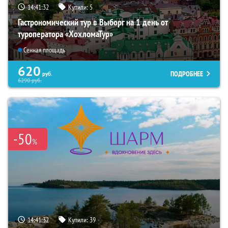
14:41:31
Купили:
5
Гастрономический тур в Выборг на 1 день от
туроператора «ХохломаТур»
Сенная площадь
620
ПОДРОБНЕЕ
руб.
6290
руб.
-50
%
14:41:31
Купили:
39