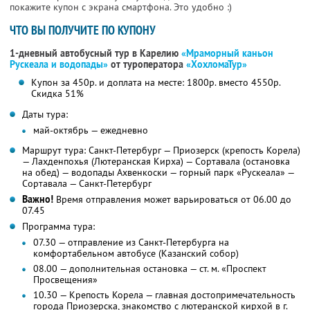
покажите купон с экрана смартфона. Это удобно :)
ЧТО ВЫ ПОЛУЧИТЕ ПО КУПОНУ
1-дневный автобусный тур в Карелию
«Мраморный каньон
Рускеала и водопады»
от туроператора
«ХохломаТур»
Купон за 450р. и доплата на месте: 1800р. вместо 4550р.
Скидка 51%
Даты тура:
май-октябрь — ежедневно
Маршрут тура: Санкт-Петербург — Приозерск (крепость Корела)
— Лахденпохья (Лютеранская Кирха) — Сортавала (остановка
на обед) — водопады Ахвенкоски — горный парк «Рускеала» —
Сортавала — Санкт-Петербург
Важно!
Время отправления может варьироваться от 06.00 до
07.45
Программа тура:
07.30 — отправление из Санкт-Петербурга на
комфортабельном автобусе (Казанский собор)
08.00 — дополнительная остановка — ст. м. «Проспект
Просвещения»
10.30 — Крепость Корела — главная достопримечательность
города Приозерска, знакомство с лютеранской кирхой в г.