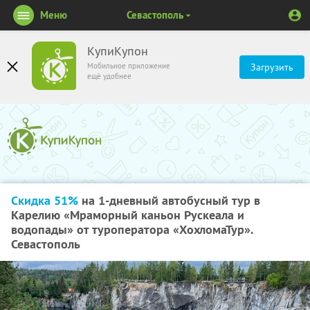
Меню
Севастополь
КупиКупон
Мобильное приложение
Загрузить
ещё удобнее
Скидка 51%
на 1-дневный автобусный тур в
Карелию «Мраморный каньон Рускеала и
водопады» от туроператора «ХохломаТур».
Севастополь