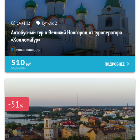
14:41:31
Купили:
2
Автобусный тур в Великий Новгород от туроператора
«ХохломаТур»
Сенная площадь
510
ПОДРОБНЕЕ
руб.
5190
руб.
-51
%