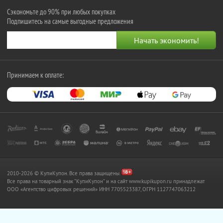
Сэкономьте до 90% при любых покупках
Подпишитесь на самые выгодные предложения
Принимаем к оплате:
2010-2026 © КупиКупон. Все права защищены.
Все права на товарный знак "КупиКупон" и на сайт www.kupikupon.ru принадлежат
OOO «Агентство цифровых решений» ИНН 7705523387, ОГРН 1127747063212