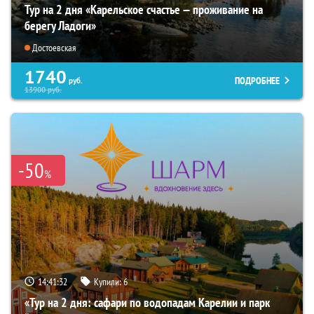
Тур на 2 дня «Карельское счастье — проживание на
берегу Ладоги»
Достоевская
1740
ПОДРОБНЕЕ
руб.
13900
руб.
-50
%
14:41:31
Купили:
6
«Тур на 2 дня: сафари по водопадам Карелии и парк