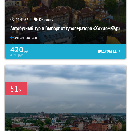
14:41:31
Купили:
9
Автобусный тур в Выборг от туроператора «ХохломаТур»
Сенная площадь
420
ПОДРОБНЕЕ
руб.
4230
руб.
-51
%