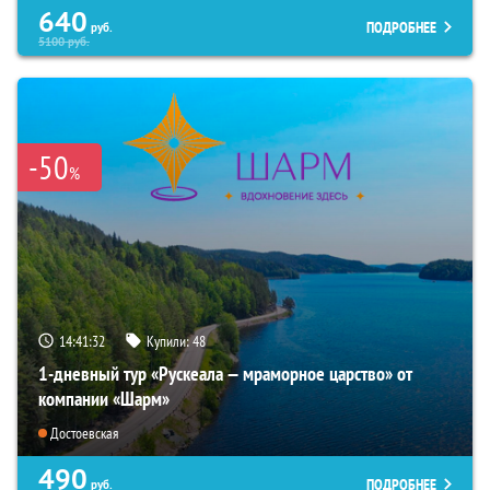
640
ПОДРОБНЕЕ
руб.
5100
руб.
-50
%
14:41:31
Купили:
48
1-дневный тур «Рускеала — мраморное царство» от
компании «Шарм»
Достоевская
490
ПОДРОБНЕЕ
руб.