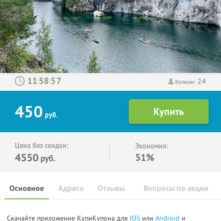
24
:
:
Купили:
450
руб.
Цена без скидки:
Экономия:
4550
51%
руб.
Основное
Адреса
Отзывы
Вопросы по акции
Скачайте приложение КупиКупона для
IOS
или
Android
и