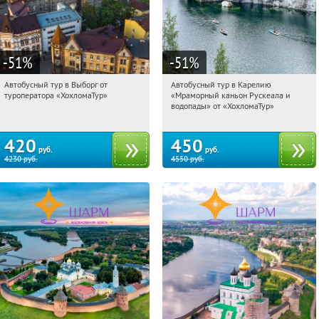
-51
%
-51
%
Автобусный тур в Выборг от
Автобусный тур в Карелию
10:42:14
Купили:
9
10:42:14
Купили:
24
туроператора «ХохломаТур»
«Мраморный каньон Рускеала и
Сенная площадь
Сенная площадь
водопады» от «ХохломаТур»
420
450
руб.
руб.
4230
руб.
4550
руб.