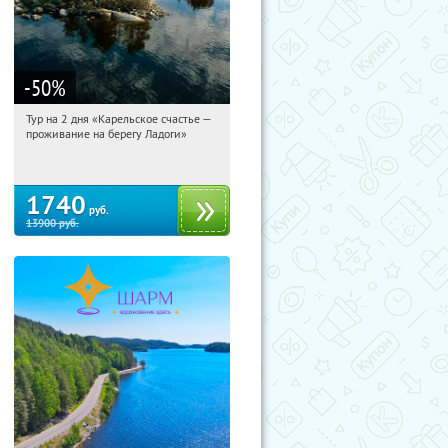
-50
%
Тур на 2 дня «Карельское счастье —
10:42:14
Купили:
39
проживание на берегу Ладоги»
Достоевская
1740
руб.
13900
руб.