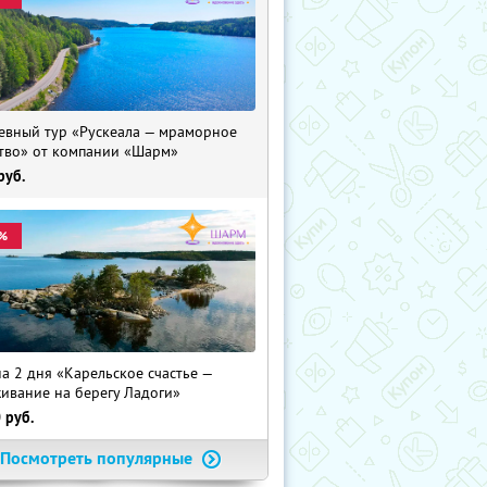
евный тур «Рускеала — мраморное
тво» от компании «Шарм»
руб.
%
на 2 дня «Карельское счастье —
ивание на берегу Ладоги»
0
руб.
Посмотреть популярные