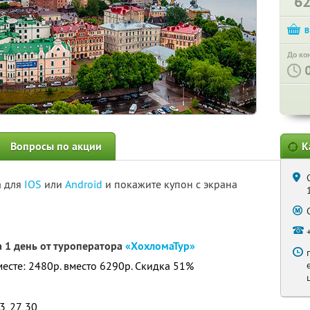
6
До ко
Вопросы по акции
К
а для
IOS
или
Android
и покажите купон с экрана
 1 день от туроператора
«ХохломаТур»
месте: 2480р. вместо 6290р. Скидка 51%
3, 27, 30