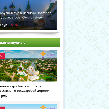
тобусный тур в Великий Новгород
туроператора «ХохломаТур»
0
руб.
-51%
екомендуемые:
%
евный тур «Тверь и Торжок:
шествие по государевой дороге»
0
руб.