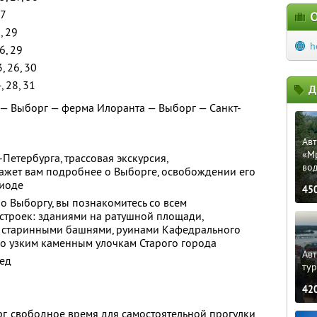
27
О
5, 29
h
26, 29
3, 26, 30
4, 28, 31
Д
 — Выборг — ферма Илоранта — Выборг — Санкт-
Ав
«М
-Петербурга, трассовая экскурсия,
во
ажет вам подробнее о Выборге, освобождении его
риоде
45
о Выборгу, вы познакомитесь со всем
строек: зданиями на ратушной площади,
, старинными башнями, руинами Кафедрального
по узким каменным улочкам Старого города
Авт
бед
ту
42
г, свободное время для самостоятельной прогулки