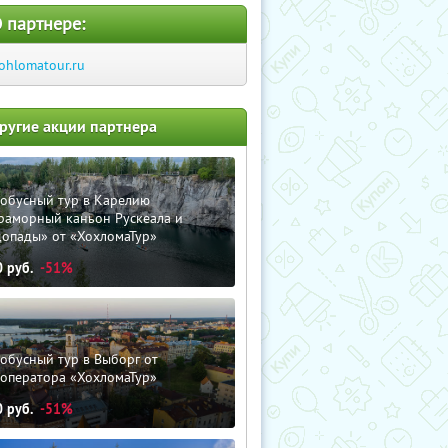
 партнере:
ohlomatour.ru
ругие акции партнера
тобусный тур в Карелию
раморный каньон Рускеала и
допады» от «ХохломаТур»
0
руб.
-51%
обусный тур в Выборг от
роператора «ХохломаТур»
0
руб.
-51%