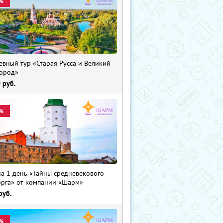
%
евный тур «Старая Русса и Великий
ород»
0
руб.
%
на 1 день «Тайны средневекового
рга» от компании «Шарм»
руб.
%