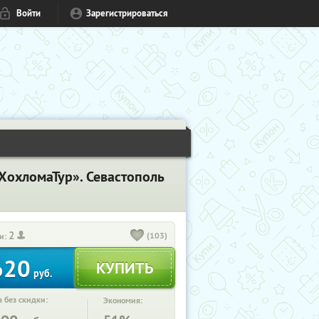
Войти
Зарегистрироваться
ХохломаТур». Севастополь
2
(103)
и:
620
руб.
 без скидки:
Экономия: