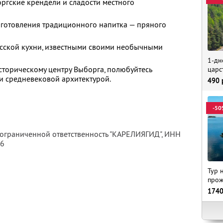
ргские крендели и сладости местного
риготовления традиционного напитка — пряного
усской кухни, известными своими необычными
1-дн
сторическому центру Выборга, полюбуйтесь
царс
 средневековой архитектурой.
490
-50
 ограниченной ответственность "КАРЕЛИЯГИД",
ИНН
56
Тур 
прож
174