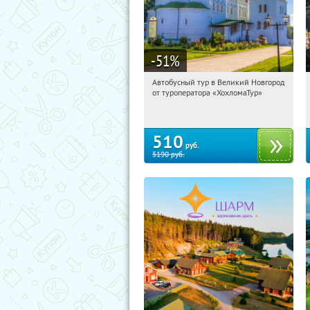
-51
%
Автобусный тур в Великий Новгород
10:42:14
Купили:
2
от туроператора «ХохломаТур»
Сенная площадь
510
руб.
5190
руб.