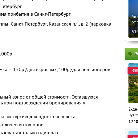
-Петербург
емя прибытия в Санкт-Петербург
Ав
от 
пы: Санкт-Петербург, Казанская пл., д. 2 (парковка
51
Р
1000р.
ка — 150р./для взрослых, 100р./для пенсионеров
-50
ьный взнос от общей стоимости. Оставшуюся
ть при подтверждении бронирования у
2-дн
путе
 на экскурсию для одного человека
174
количество купонов
зоваться только один раз