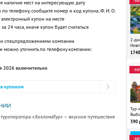
-50
е наличие мест на интересующую дату
 по телефону, сообщите номер и код купона, Ф. И. О.
 электронный купон на месте
за 24 часа, иначе купон будет считаться
2-дн
ими спецпредложениями компании
Новг
 можно уточнить по телефону компании:
174
ря 2026 включительно
-50
ся купоном
НИИ
Тур 
Выбо
 туроператора «ХохломаТур» — вкусное путешествие
390
-50