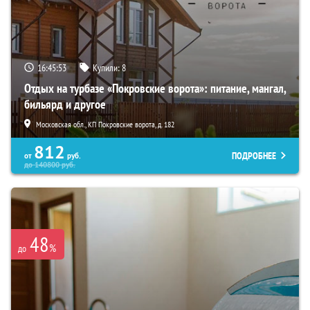
16:45:52
Купили:
8
Отдых на турбазе «Покровские ворота»: питание, мангал,
бильярд и другое
Московская обл., КП Покровские ворота, д. 182
812
ПОДРОБНЕЕ
от
руб.
до
140800
руб.
48
%
до