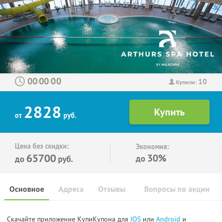
10
:
:
Купили:
2828
от
руб.
Цена без скидки:
Экономия:
65700
30%
до
до
руб.
Основное
Адреса
Отзывы
Вопросы по акции
Скачайте приложение КупиКупона для
IOS
или
Android
и