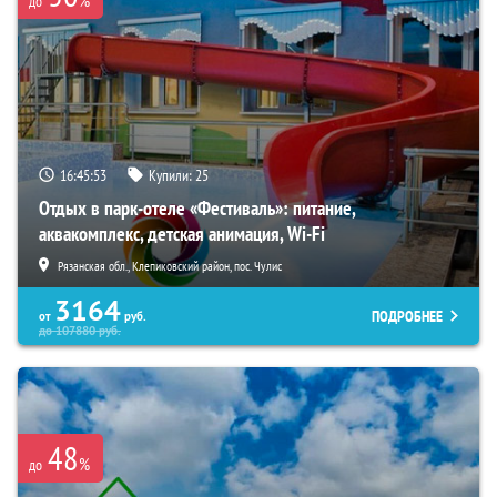
%
до
16:45:52
Купили:
25
Отдых в парк-отеле «Фестиваль»: питание,
аквакомплекс, детская анимация, Wi-Fi
Рязанская обл., Клепиковский район, пос. Чулис
3164
ПОДРОБНЕЕ
от
руб.
до
107880
руб.
48
%
до