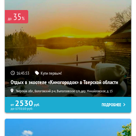
35
%
до
16:45:52
Купи первым!
Отдых в экоотеле «Киногородок» в Тверской области
Тверская обл., Бологовский р-н, Выползовское с/п, дер. Михайловское, д. 15
2530
ПОДРОБНЕЕ
от
руб.
до
173110
руб.