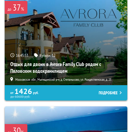
37
%
до
16:45:52
Купили:
12
Отдых для двоих в Avrora Family Club рядом с
Пяловским водохранилищем
Московская обл., Мытищинский р-н, д. Степаньково, ул. Рождественская, д. 25
1426
ПОДРОБНЕЕ
от
руб.
до
60600
руб.
30