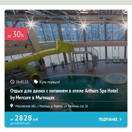
30
%
до
16:45:52
Купи первым!
Отдых для двоих с питанием в отеле Arthurs Spa Hotel
by Mercure в Мытищах
Московская обл., г. Мытищи, д. Ларево, ул. Хвойная, стр. 26
2828
ПОДРОБНЕЕ
от
руб.
до
65700
руб.