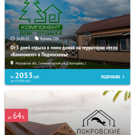
16:45:52
Купили:
118
От 3 дней отдыха в мини-домах на территории отеля
«Компонент» в Подмосковье
Московская обл., Солнечногорский р-н, д. Колтышево, 1
2053
ПОДРОБНЕЕ
от
руб.
до
67400
руб.
64
%
до