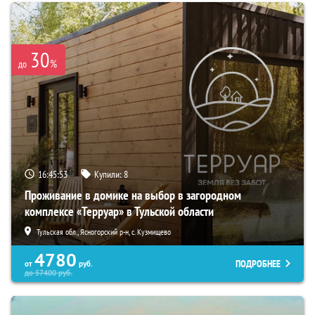
30
%
до
16:45:52
Купили:
8
Проживание в домике на выбор в загородном
комплексе «Терруар» в Тульской области
Тульская обл., Ясногорский р-н, с. Кузмищево
4780
ПОДРОБНЕЕ
от
руб.
до
57400
руб.