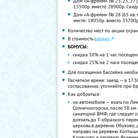
Дом «А-фрейм» № 23, 25, 27 (4
15500р. вместо 28900р. Ски
Дом «А-фрейм» № 28 (65 кв. 
месте: 18050р. вместо 33700
Количество мест по акции огра
В стоимость
входит:
БОНУСЫ:
скидка 50% на 1 час посеще
скидка 25% на 2 часа посещ
Для посещения бассейна необх
Расчетное время: заезд — в 17.
согласованию, уточняйте при б
Как добраться:
на автомобиле — ехать по Ле
Солнечногорска, после 58 км 
санаторий ВМФ, где следует п
доехать до Т-образного пере
церковь в деревню Обухово, д
направо на деревню Колтыше
Кривцово и деревню Якиманк