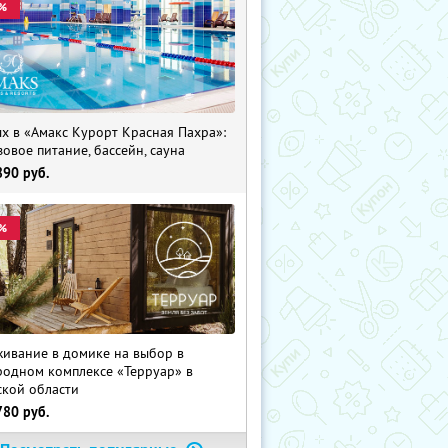
%
х в «Амакс Курорт ‎Красная Пахра»:
зовое питание, бассейн, сауна
890
руб.
%
ивание в домике на выбор в
родном комплексе «Терруар» в
ской области
780
руб.