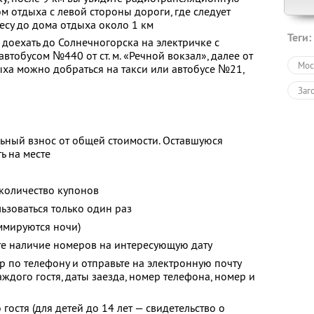
ом отдыха с левой стороны дороги, где следует
лесу до дома отдыха около 1 км
Теги:
 доехать до Солнечногорска на электричке с
втобусом №440 от ст. м. «Речной вокзал», далее от
Мос
ха можно добраться на такси или автобусе №21,
Заг
ьный взнос от общей стоимости. Оставшуюся
ь на месте
количество купонов
зоваться только один раз
ммируются ночи)
те наличие номеров на интересующую дату
р по телефону и отправьте на электронную почту
ждого гостя, даты заезда, номер телефона, номер и
гостя (для детей до 14 лет — свидетельство о