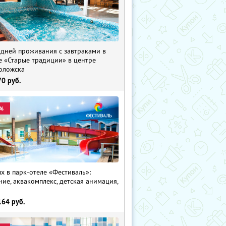
 дней проживания с завтраками в
е «Старые традиции» в центре
оложска
70
руб.
%
х в парк-отеле «Фестиваль»:
ние, аквакомплекс, детская анимация,
i
164
руб.