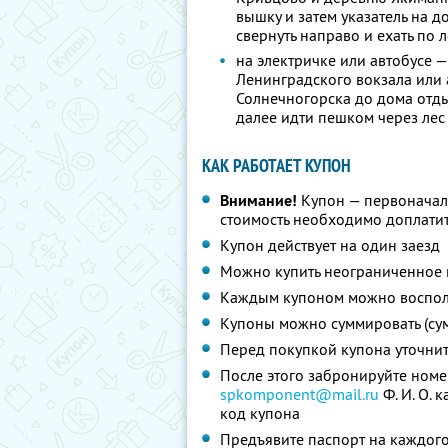
вышку и затем указатель на д
свернуть направо и ехать по 
на электричке или автобусе —
Ленинградского вокзала или а
Солнечногорска до дома отды
далее идти пешком через лес
КАК РАБОТАЕТ КУПОН
Внимание!
Купон — первоначал
стоимость необходимо доплатит
Купон действует на один заезд
Можно купить неограниченное 
Каждым купоном можно восполь
Купоны можно суммировать (су
Перед покупкой купона уточни
После этого забронируйте номе
spkomponent@mail.ru
Ф. И. О.
ка
код купона
Предъявите паспорт на каждого 