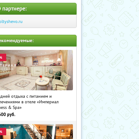
 партнере:
oltyshevo.ru
екомендуемые:
%
 дней отдыха с питанием и
лечениями в отеле «Империал
ness & Spa»
600
руб.
%