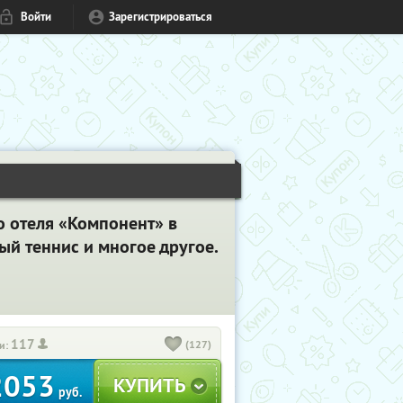
Войти
Зарегистрироваться
о отеля «Компонент» в
ый теннис и многое другое.
117
(127)
и:
2053
руб.