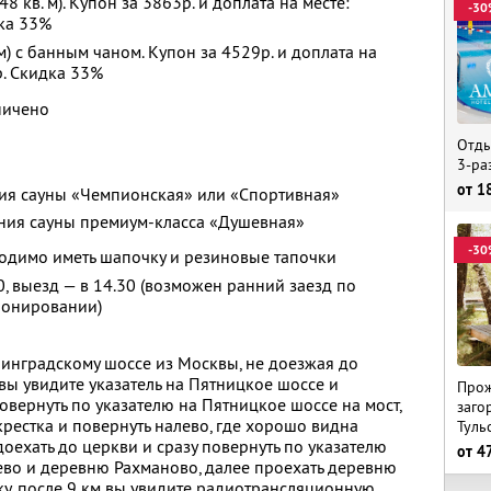
8 кв. м). Купон за 3863р. и доплата на месте:
-30
дка 33%
м) с банным чаном. Купон за 4529р. и доплата на
р. Скидка 33%
ничено
Отды
3-ра
от
1
ния сауны «Чемпионская» или «Спортивная»
ения сауны премиум-класса «Душевная»
-30
одимо иметь шапочку и резиновые тапочки
30, выезд — в 14.30 (возможен ранний заезд по
ронировании)
нинградскому шоссе из Москвы, не доезжая до
вы увидите указатель на Пятницкое шоссе и
Прож
овернуть по указателю на Пятницкое шоссе на мост,
заго
крестка и повернуть налево, где хорошо видна
Туль
оехать до церкви и сразу повернуть по указателю
от
4
во и деревню Рахманово, далее проехать деревню
у, после 9 км вы увидите радиотрансляционную