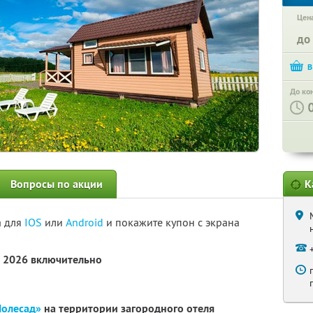
Цена
до
До ко
Вопросы по акции
К
а для
IOS
или
Android
и покажите купон с экрана
а 2026 включительно
Полесад»
на территории загородного отеля