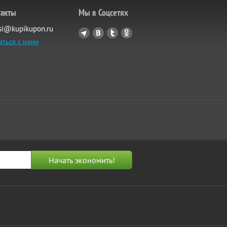
такты
Мы в Соцсетях
si@kupikupon.ru
аться с нами