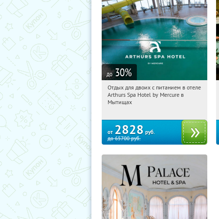
30
%
до
Отдых для двоих с питанием в отеле
10:10:16
Купи первым!
Arthurs Spa Hotel by Mercure в
Московская обл., г. Мытищи, д.
Мытищах
Ларево, ул. Хвойная, стр. 26
2828
от
руб.
до
65700
руб.