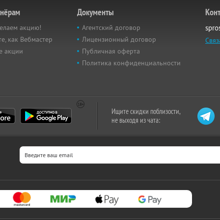
тнёрам
Документы
Кон
елаем акцию!
Агентский договор
spro
е, как Вебмастер
Лицензионный договор
Связ
е акции
Публичная оферта
Политика конфиденциальности
Ищите скидки поблизости,
не выходя из чата: