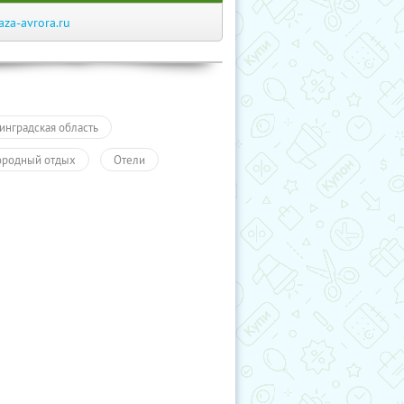
aza-avrora.ru
инградская область
ородный отдых
Отели