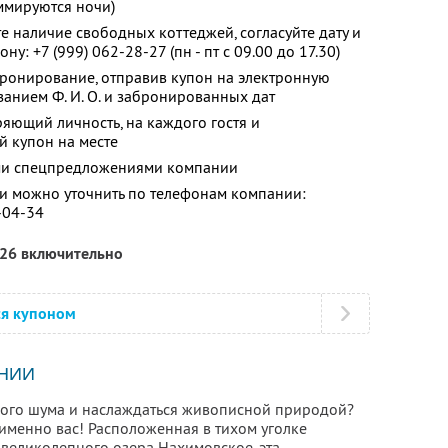
ммируются ночи)
е наличие свободных коттеджей, согласуйте дату и
фону:
+7 (999) 062-28-27
(пн - пт с 09.00 до 17.30)
бронирование, отправив купон на электронную
азанием Ф. И. О. и забронированных дат
ряющий личность, на каждого гостя и
й купон на месте
ими спецпредложениями компании
 можно уточнить по телефонам компании:
-04-34
026 включительно
ся купоном
НИИ
ского шума и наслаждаться живописной природой?
именно вас! Расположенная в тихом уголке
 великолепного озера Нахимовское, эта