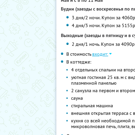
мая и с 8 по 11 мая
Будни (заезды с воскресенья по п
3 дня/2 ночи. Купон за 4060р
4 дня/3 ночи. Купон за 5155р
Выходные (заезды в пятницу и в с
2 дня/1 ночь. Купон за 4090р
В стоимость
входит:
В коттедже:
4 отдельных спальни на втор
уютная гостиная 25 кв. м с в
плазменной панелью
2 санузла на первом и второ
сауна
стиральная машина
внешняя открытая терраса с 
кухня со всей необходимой п
микроволновая печь, плита, в