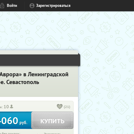
Войти
Зарегистрироваться
«Аврора» в Ленинградской
ое. Севастополь
10
(21)
и:
4060
КУПИТЬ
руб.
 без скидки: