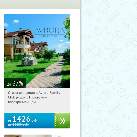
37
%
до
Отдых для двоих в Avrora Family
11:11:41
Купили:
12
Club рядом с Пяловским
Московская обл., Мытищинский р-н,
водохранилищем
д. Степаньково, ул. Рождественская, д.
25
1426
от
руб.
до
60600
руб.