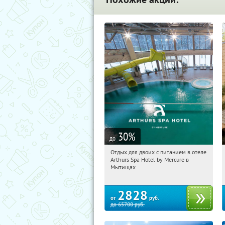
30
%
до
Отдых для двоих с питанием в отеле
11:11:41
Купи первым!
Arthurs Spa Hotel by Mercure в
Московская обл., г. Мытищи, д.
Мытищах
Ларево, ул. Хвойная, стр. 26
2828
от
руб.
до
65700
руб.