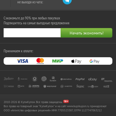
не выходя из чата:
Сэкономьте до 90% при любых покупках
Подпишитесь на самые выгодные предложения
Принимаем к оплате:
2010-2026 © КупиКупон. Все права защищены.
Все права на товарный знак "КупиКупон" и на сайт www.kupikupon.ru принадлежат
OOO «Агентство цифровых решений» ИНН 7705523387, ОГРН 1127747063212