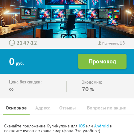
18
:
:
Получили:
0
руб.
Цена без скидки:
Экономия:
∞
70
%
Основное
Адреса
Отзывы
Вопросы по акции
Скачайте приложение КупиКупона для
IOS
или
Android
и
покажите купон с экрана смартфона. Это удобно :)