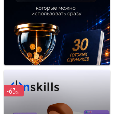
-63
%