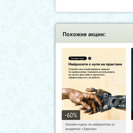
Похожие акции:
-60
%
Онлайн-курсы по нейросетям от
07:38:48
Получили:
6
академии «Эдюсон»
Москва