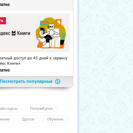
латно
0%
латный доступ до 45 дней к сервису
екс Книги»
латно
Посмотреть популярные
айн-курсы
ПолучиКупон
чение
Другое
Обучение