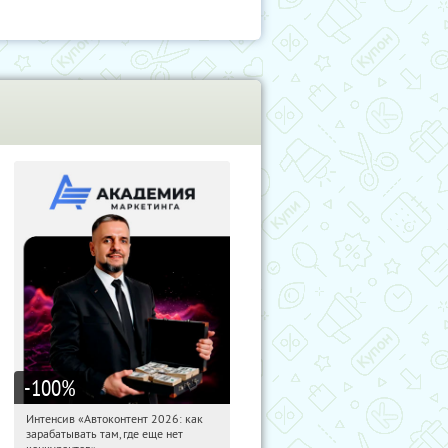
-100
%
Интенсив «Автоконтент 2026: как
07:38:48
Получили:
4
зарабатывать там, где еще нет
Россия