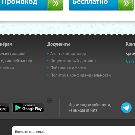
Промокод
Бесплатно
тнёрам
Документы
Кон
елаем акцию!
Агентский договор
spro
е, как Вебмастер
Лицензионный договор
Связ
е акции
Публичная оферта
Политика конфиденциальности
Ищите скидки поблизости,
не выходя из чата: