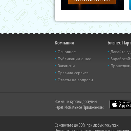
Компания
Бизнес-Пар
Основное
Давайте сд
Публикации о нас
Заработайт
Вакансии
Прошедши
Правила сервиса
Ответы на вопросы
Все наши купоны доступны
через Мобильное Приложение:
Сэкономьте до 90% при любых покупках
Подпишитесь на самые выгодные предложения