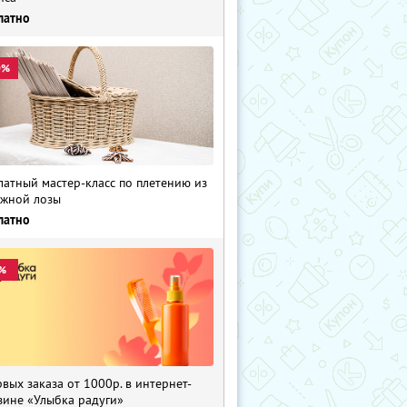
латно
0%
латный мастер-класс по плетению из
жной лозы
латно
%
рвых заказа от 1000р. в интернет-
зине «Улыбка радуги»