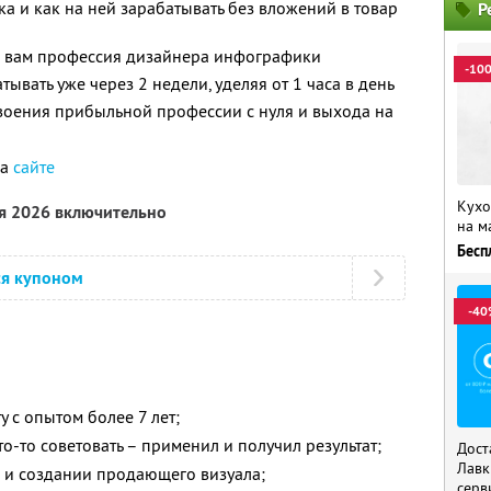
ка и как на ней зарабатывать без вложений в товар
Р
о вам профессия дизайнера инфографики
-10
атывать уже через 2 недели, уделяя от 1 часа в день
воения прибыльной профессии с нуля и выхода на
на
сайте
Кухо
ря 2026 включительно
на м
Бесп
ся купоном
-40
у с опытом более 7 лет;
о-то советовать – применил и получил результат;
Дост
Лавк
и создании продающего визуала;
серв