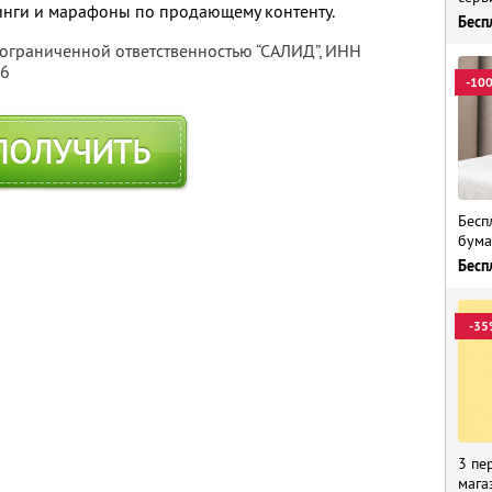
инги и марафоны по продающему контенту.
Бесп
 ограниченной ответственностью “САЛИД”,
ИНН
76
-10
ПОЛУЧИТЬ
Бесп
бума
Бесп
-35
3 пе
мага