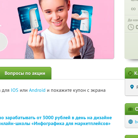
∞
До ко
Вопросы по акции
К
а для
IOS
или
Android
и покажите купон с экрана
О
о зарабатывать от 3000 рублей в день на дизайне
b
 онлайн-школы «Инфографика для маркетплейсов»