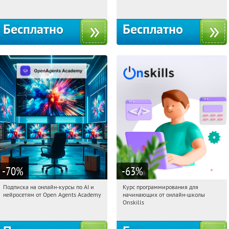
Бесплатно
Бесплатно
-70
%
-63
%
Подписка на онлайн-курсы по AI и
Курс программирования для
07:38:48
Получили:
18
07:38:48
Получили:
4
нейросетям от Open Agents Academy
начинающих от онлайн-школы
Россия
Россия
Onskills