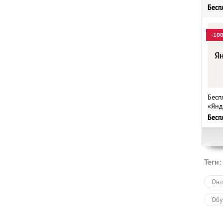
Бесп
-10
Бесп
«Янд
Бесп
Теги:
Онл
Обу