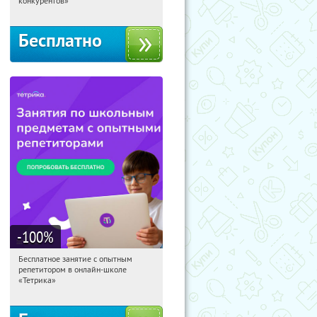
конкурентов»
Бесплатно
-100
%
Бесплатное занятие с опытным
07:38:48
Получили:
2
репетитором в онлайн-школе
Москва, Россия
«Тетрика»