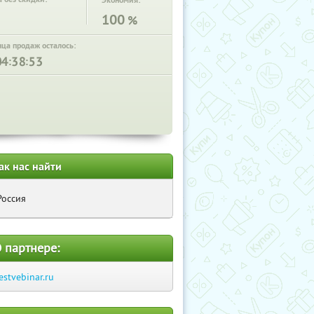
Экономия:
100
%
нца продаж осталось:
:
:
ак нас найти
Россия
 партнере:
estvebinar.ru