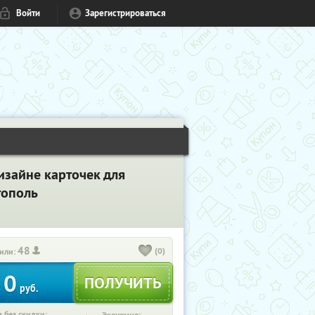
Войти
Зарегистрироваться
изайне карточек для
тополь
48
(0)
или:
0
руб.
 без скидки: