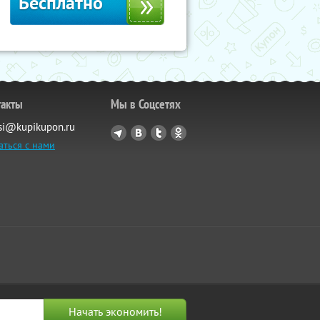
Бесплатно
такты
Мы в Соцсетях
si@kupikupon.ru
аться с нами