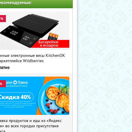
екомендуемые:
0%
нные электронные весы KitchenOK
аркетплейсе Wildberries
латно
%
авка продуктов и еды из «Яндекс
и» во всех городах присутствия
иса