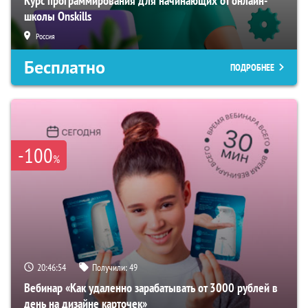
Курс программирования для начинающих от онлайн-
школы Onskills
Россия
Бесплатно
ПОДРОБНЕЕ
-100
%
20:46:53
Получили:
49
Вебинар «Как удаленно зарабатывать от 3000 рублей в
день на дизайне карточек»