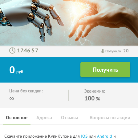
20
:
:
Получили:
0
руб.
Цена без скидки:
Экономия:
∞
100
%
Основное
Адреса
Отзывы
Вопросы по акции
Скачайте приложение КупиКупона для
IOS
или
Android
и