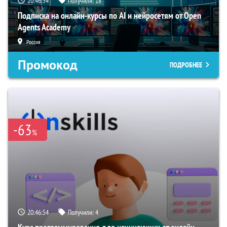
20:46:53
Получили:
18
Подписка на онлайн-курсы по AI и нейросетям от Open
Agents Academy
Россия
Промокод
ПОДРОБНЕЕ
-63
%
20:46:53
Получили:
4