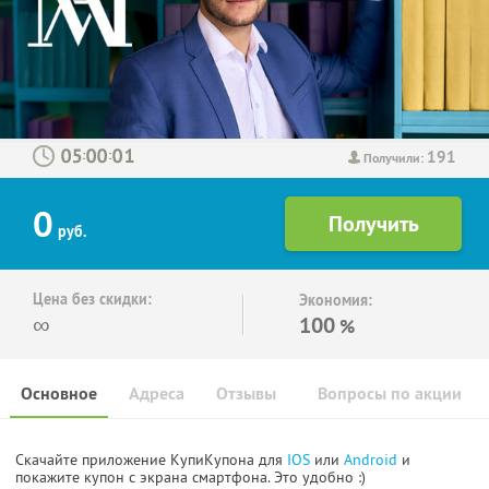
191
:
:
Получили:
0
руб.
Цена без скидки:
Экономия:
∞
100
%
Основное
Адреса
Отзывы
Вопросы по акции
Скачайте приложение КупиКупона для
IOS
или
Android
и
покажите купон с экрана смартфона. Это удобно :)