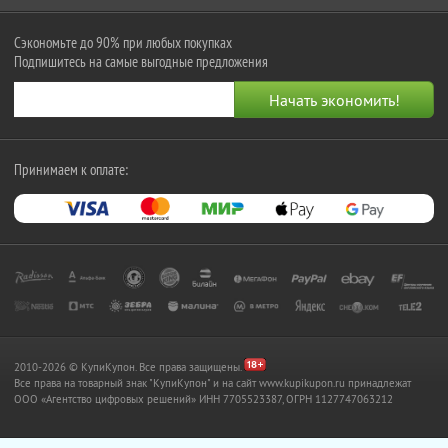
Сэкономьте до 90% при любых покупках
Подпишитесь на самые выгодные предложения
Принимаем к оплате:
2010-2026 © КупиКупон. Все права защищены.
Все права на товарный знак "КупиКупон" и на сайт www.kupikupon.ru принадлежат
OOO «Агентство цифровых решений» ИНН 7705523387, ОГРН 1127747063212