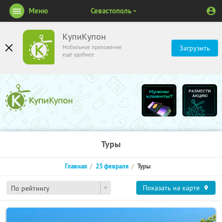
Меню
Севастополь
КупиКупон
Мобильное приложение
Загрузить
ещё удобнее
Туры
Главная
23 февраля
Туры
Показать на карте
По рейтингу