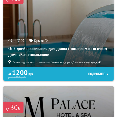
11:39:21
Купили:
34
От 2 дней проживания для двоих с питанием в гостевом
доме «Кают-компания»
Ленинградская обл., г. Ломоносов, Сойкинская дорога, 15-й жилой городок, д. 43
1200
ПОДРОБНЕЕ
от
руб.
до
14900
руб.
30
%
до