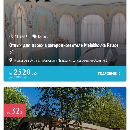
11:39:21
Купили:
13
Отдых для двоих в загородном отеле Malakhovka Palace
5*
Московская обл., г. о. Люберцы, пгт Малаховка, ул. Красковский Обрыв, 7к1
2520
ПОДРОБНЕЕ
от
руб.
до
57000
руб.
32
%
до