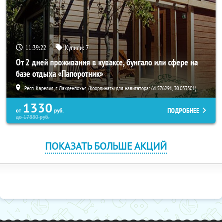
11:39:21
Купили:
7
От 2 дней проживания в куваксе, бунгало или сфере на
базе отдыха «Папоротник»
Респ. Карелия, г. Лахденпохья (Координаты для навигатора: 61.576291, 30.033301)
1330
ПОДРОБНЕЕ
от
руб.
до
17880
руб.
ПОКАЗАТЬ БОЛЬШЕ АКЦИЙ