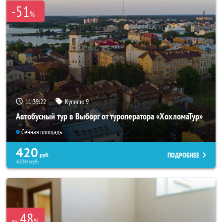
-51
%
11:39:21
Купили:
9
Автобусный тур в Выборг от туроператора «ХохломаТур»
Сенная площадь
420
ПОДРОБНЕЕ
руб.
4230
руб.
48
%
до