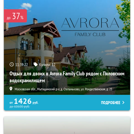
37
%
до
11:39:21
Купили:
12
Отдых для двоих в Avrora Family Club рядом с Пяловским
водохранилищем
Московская обл., Мытищинский р-н, д. Степаньково, ул. Рождественская, д. 25
1426
ПОДРОБНЕЕ
от
руб.
до
60600
руб.