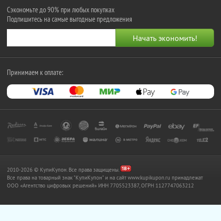
Сэкономьте до 90% при любых покупках
Подпишитесь на самые выгодные предложения
Принимаем к оплате:
2010-2026 © КупиКупон. Все права защищены.
Все права на товарный знак "КупиКупон" и на сайт www.kupikupon.ru принадлежат
OOO «Агентство цифровых решений» ИНН 7705523387, ОГРН 1127747063212