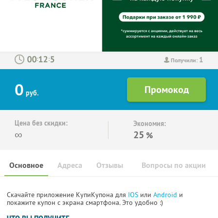
1
:
:
Получили:
0
руб.
Цена без скидки:
Экономия:
∞
25
%
Основное
Адреса
Отзывы
Вопросы по акции
Скачайте приложение КупиКупона для
IOS
или
Android
и
покажите купон с экрана смартфона. Это удобно :)