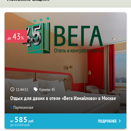
43
%
до
11:44:50
Купили:
45
Отдых для двоих в отеле «Вега Измайлово» в Москве
Партизанская
585
ПОДРОБНЕЕ
от
руб.
до
11100
руб.