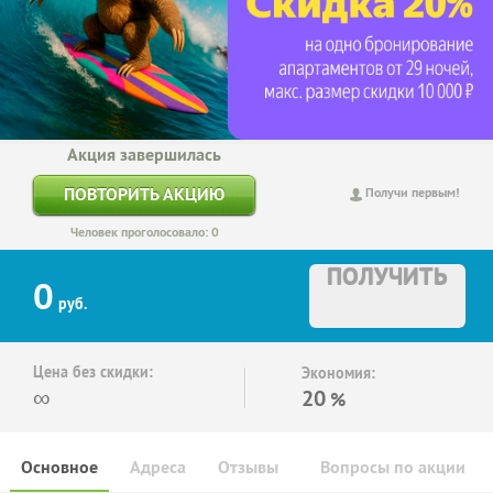
Акция завершилась
ПОВТОРИТЬ АКЦИЮ
Получи первым!
Человек проголосовало: 0
ПОЛУЧИТЬ
0
руб.
Цена без скидки:
Экономия:
∞
20
%
Основное
Адреса
Отзывы
Вопросы по акции