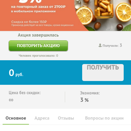
Акция завершилась
3
ПОВТОРИТЬ АКЦИЮ
Получили:
Человек проголосовало: 0
ПОЛУЧИТЬ
0
руб.
Цена без скидки:
Экономия:
∞
3
%
Основное
Адреса
Отзывы
Вопросы по акции