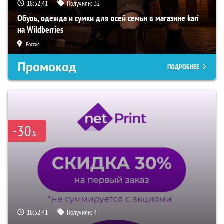
18:52:40
Получили:
32
Обувь, одежда и сумки для всей семьи в магазине kari
на Wildberries
Россия
Промокод
ПОДРОБНЕЕ
-30
%
18:52:40
Получили:
4