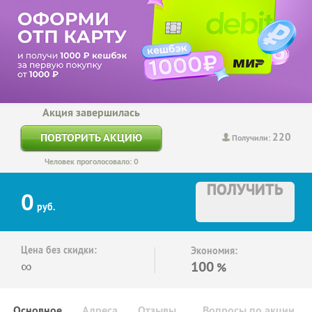
Акция завершилась
220
ПОВТОРИТЬ АКЦИЮ
Получили:
Человек проголосовало: 0
ПОЛУЧИТЬ
0
руб.
Цена без скидки:
Экономия:
∞
100
%
Основное
Адреса
Отзывы
Вопросы по акции