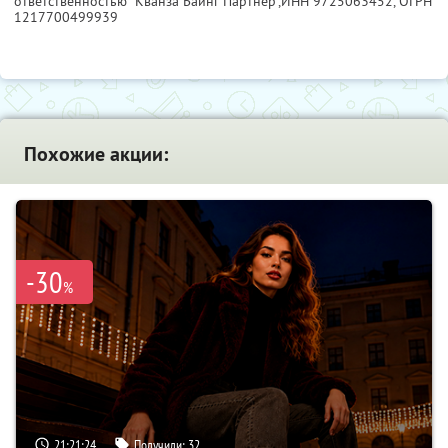
ответственностью "Кванза Баинг Партнер",
ИНН 9725063452
, ОГРН
1217700499939
Похожие акции:
-30
%
21:21:23
Получили:
32