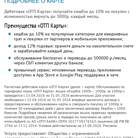
ПОДРОБНЕЕ О КАРТЕ
Дебетовая «ОТП Карта»: получайте кешбэк до 10% на покупки с
возможностью вернуть до 3000р. каждый месяц.
Преимущества «ОТП Карты»:
кешбэк до 10% на популярные категории для ежедневных
трат и покупки от партнеров в мобильном приложении;
доход 12% годовых: храните деньги на накопительном счете
и зарабатывайте каждый день;
обслуживание бесплатно и переводы до 500000 р./месяц
через СБП клиентам других банков;
привычный сервис: мгновенные переводы, приложение
доступно в App Store и Google Play, поддержка в чате.
Расчетная дебетовая карта «ОТП Карта» (далее — карта). Обслуживание по
тарифному плану «ОТП Карта». Акция «Кэшбэк 100% — 1000р. за 1000р.»
проводится с 15.04.2026 по 31.05.2026 включительно. Для участия
необходимо с 15.04.2026 по 31.05.2026 впервые заключить договор о
предоставлении и обслуживании карты и совершить покупку от 1000р. в
течение 30 календарных дней с даты заключения договора. Кешбэк = 1000
бонусов. Подробные сведения об организаторе акции, правилах проведения,
количестве призов, сроках, месте и порядке их получения на сайте
www.otpbank.ru. АО «ОТП БАНК», ОГРН 1027739176563, лицензия ЦБ РФ №
2766 от 27.11.2014. Условия действительны на 15.04.2026. Реклама
Услуги предоставляет: Общество с ограниченной