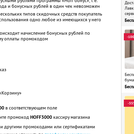
сными рублями программы «Hoff бонус», т. е.
Дост
да и бонусных рублей в один чек невозможен
Лавк
нескольких типов скидочных средств покупатель
серв
спользования одно любое из имеющихся у него
Бесп
оисходит начисление бонусных рублей по
-10
мму оплаты промокодом
каз
Бесп
бума
Бесп
 «Корзину»
-35
00
в соответствующем поле
щите промокод
HOFF3000
кассиру магазина
ими другими промокодами или сертификатами