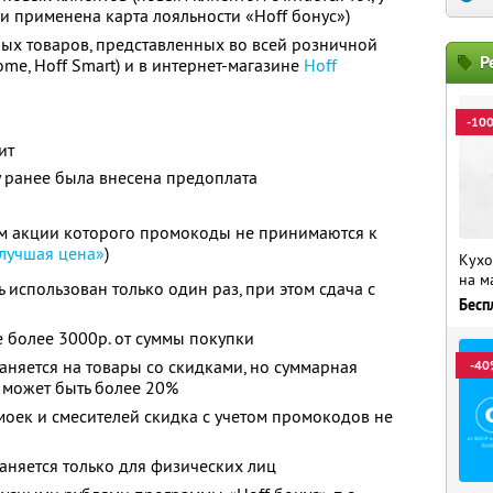
и применена карта лояльности «Hoff бонус»)
бых товаров, представленных во всей розничной
Р
 Home, Hoff Smart) и в интернет-магазине
Hoff
-10
ит
у ранее была внесена предоплата
ям акции которого промокоды не принимаются к
лучшая цена»
)
Кухо
на м
использован только один раз, при этом сдача с
Бесп
 более 3000р. от суммы покупки
няется на товары со скидками, но суммарная
-40
 может быть более 20%
моек и смесителей скидка с учетом промокодов не
няется только для физических лиц