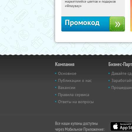
маркетплейсе цветов и подарков
Россия
«Флаувау»
Промокод
Компания
Бизнес-Пар
Основное
Давайте сд
Публикации о нас
Заработайт
Вакансии
Прошедши
Правила сервиса
Ответы на вопросы
Все наши купоны доступны
через Мобильное Приложение: