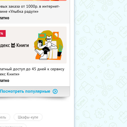
рвых заказа от 1000р. в интернет-
зине «Улыбка радуги»
латно
0%
латный доступ до 45 дней к сервису
екс Книги»
латно
Посмотреть популярные
ель
Шкафы-купе