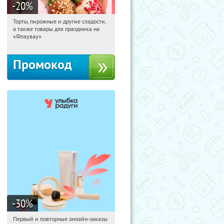
-20
%
Торты, пирожные и другие сладости,
04:51:34
Получили:
6
а также товары для праздника на
Россия
«Флаувау»
Промокод
-30
%
Первый и повторные онлайн-заказы
04:51:34
Получили:
2