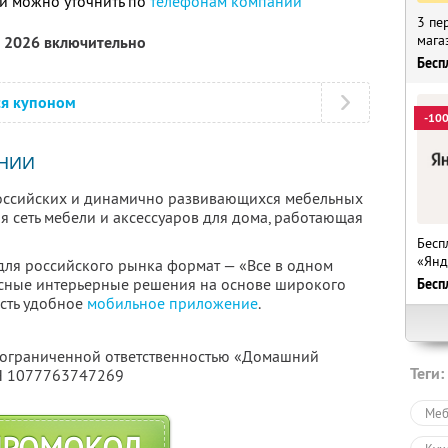
и можно уточнить по
телефонам компании
3 пе
мага
а 2026 включительно
Бесп
ся купоном
-10
НИИ
российских и динамично развивающихся мебельных
ая сеть мебели и аксессуаров для дома, работающая
Бесп
«Янд
ля российского рынка формат — «Все в одном
ксные интерьерные решения на основе широкого
Бесп
Есть удобное
мобильное приложение
.
с ограниченной ответственностью «Домашний
Теги:
РН 1077763747269
Меб