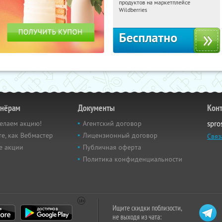
продуктов на маркетплейсе
Россия
Wildberries
Бесплатно
тнёрам
Документы
Кон
елаем акцию!
Агентский договор
spro
е, как Вебмастер
Лицензионный договор
Связ
е акции
Публичная оферта
Политика конфиденциальности
Ищите скидки поблизости,
не выходя из чата: