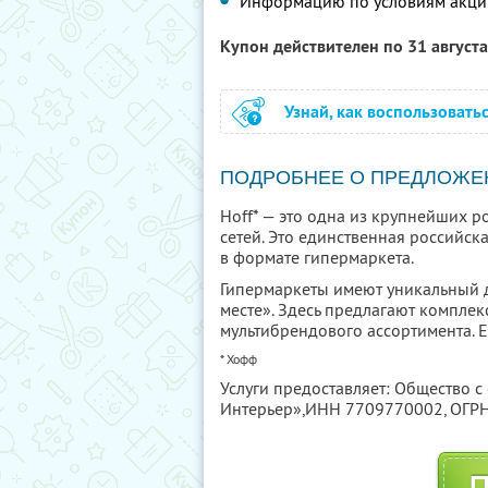
Информацию по условиям акци
Купон действителен по 31 август
Узнай, как воспользовать
ПОДРОБНЕЕ О ПРЕДЛОЖЕ
Hoff* — это одна из крупнейших 
сетей. Это единственная российск
в формате гипермаркета.
Гипермаркеты имеют уникальный д
месте». Здесь предлагают компле
мультибрендового ассортимента. 
* Хофф
Услуги предоставляет: Общество 
Интерьер»,
ИНН 7709770002
, ОГ