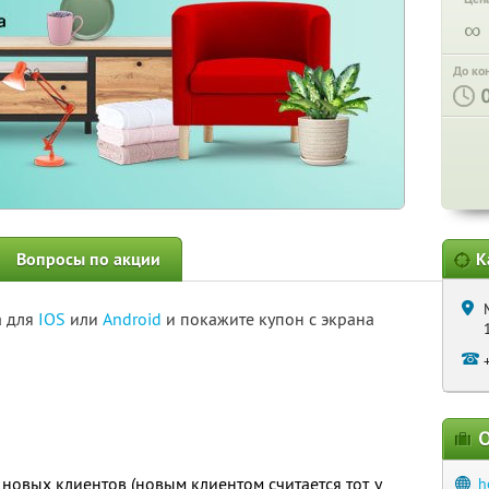
∞
До ко
Вопросы по акции
К
а для
IOS
или
Android
и покажите купон с экрана
О
новых клиентов (новым клиентом считается тот, у
h