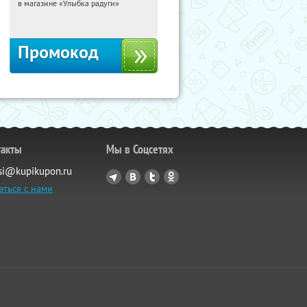
в магазине «Улыбка радуги»
Россия
Промокод
такты
Мы в Соцсетях
si@kupikupon.ru
аться с нами