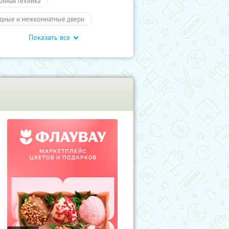
онная техника
дные и межкомнатные двери
Показать все
ары
Товары
Разное
мокоды
Для дома и дачи
учиКупон