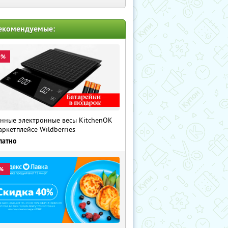
екомендуемые:
0%
нные электронные весы KitchenOK
аркетплейсе Wildberries
латно
%