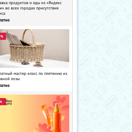
авка продуктов и еды из «Яндекс
и» во всех городах присутствия
иса
латно
0%
латный мастер-класс по плетению из
жной лозы
латно
%