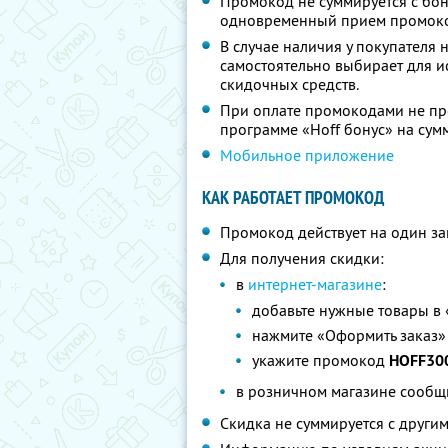
Промокод не суммируется с бону
одновременный прием промоко
В случае наличия у покупателя 
самостоятельно выбирает для и
скидочных средств.
При оплате промокодами не пр
программе «Hoff бонус» на су
Мобильное приложение
КАК РАБОТАЕТ ПРОМОКОД
Промокод действует на один за
Для получения скидки:
в
интернет-магазине
:
добавьте нужные товары в
нажмите «Оформить заказ»
укажите промокод
HOFF30
в розничном магазине сооб
Скидка не суммируется с друг