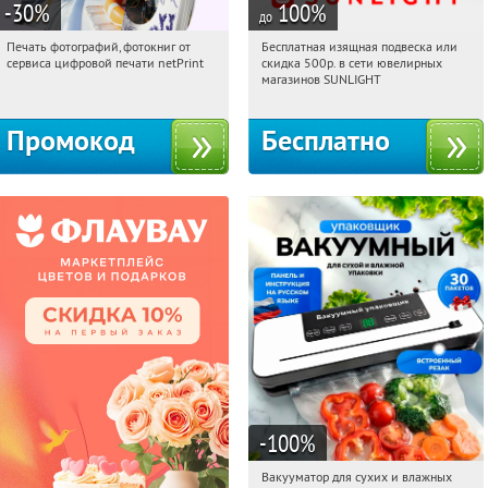
-30
%
100
%
до
Печать фотографий, фотокниг от
Бесплатная изящная подвеска или
04:51:34
Получили:
4
04:51:34
Получили:
73
сервиса цифровой печати netPrint
скидка 500р. в сети ювелирных
Россия
Россия
магазинов SUNLIGHT
Промокод
Бесплатно
-100
%
Вакууматор для сухих и влажных
04:51:34
Получили:
180