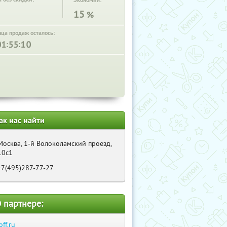
Экономия:
15
%
нца продаж осталось:
:
:
ак нас найти
Москва, 1-й Волоколамский проезд,
10с1
+7(495)287-77-27
 партнере:
off.ru