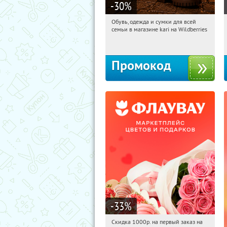
-30
%
Обувь, одежда и сумки для всей
04:51:34
Получили:
30
семьи в магазине kari на Wildberries
Россия
Промокод
-33
%
Скидка 1000р. на первый заказ на
04:51:34
Получили:
18