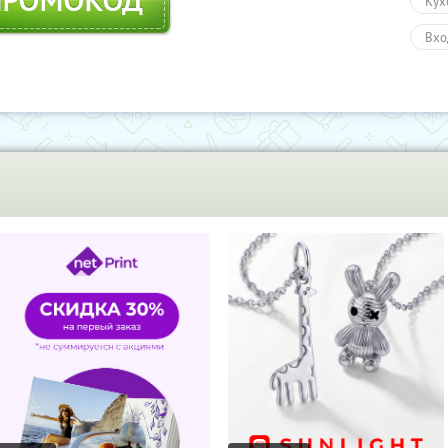
ПРОМОКОД
Кух
Вхо
Тов
Про
Пол