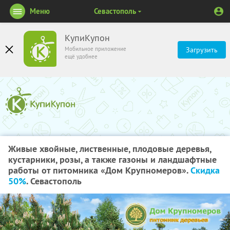
Меню
Севастополь
КупиКупон
Мобильное приложение
Загрузить
ещё удобнее
Живые хвойные, лиственные, плодовые деревья,
кустарники, розы, а также газоны и ландшафтные
работы от питомника «Дом Крупномеров».
Скидка
50%
. Севастополь