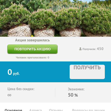
Акция завершилась
450
ПОВТОРИТЬ АКЦИЮ
Получили:
Человек проголосовало: 0
ПОЛУЧИТЬ
0
руб.
Цена без скидки:
Экономия:
∞
50
%
Основное
Адреса
Отзывы
Вопросы по акции